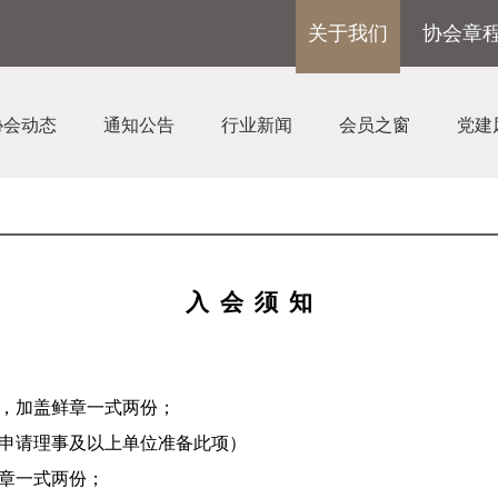
关于我们
协会章
协会动态
通知公告
行业新闻
会员之窗
党建
入
会 须 知
，
加盖鲜章
一式两份；
申请
理事
及以上
单位
准备此项）
章
一式两份；