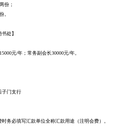
两份；
份。
秘书处】
15
000元/年；
常务
副会长
30000
元
/年。
后子门支行
费时务必填写汇款单位全称汇款用途（注明会费）。