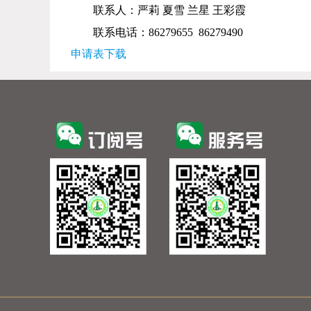
联系人：
严莉
夏雪
兰星
王彩霞
联系电话：
86279655 86279490
申请表下载