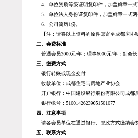
4
、
单位
资质等级证明复印件
，
加盖鲜章
一式
5
、单位法人身份证复印件
，
加盖鲜章
一式两
6
、公司简历
1
份
。
【
注：请将以上资料的原件邮寄至成都房协
二、会费标准
普通会员
3000元/年；理事6000元/年；
副会长
三、缴费方式
银行转账或现金交付
收款单位：
成都住宅与房地产业协会
开户银行：中国建设银行股份有限公司成都
银行帐号：
51001426239051501077
四、注意事项
请各会员单位在通过银行、邮政方式缴纳会
五、联系方式